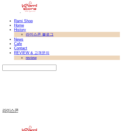
Rami Shop
Home
History
라미스콘 블로그
News
Cafe
Contact
REVIEW & 고객문의
review
Search
검색
Log In
로그인
Cart
장바구니
라미스콘