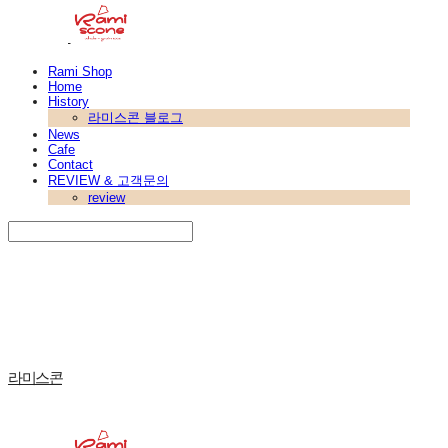
Rami Shop
Home
History
라미스콘 블로그
News
Cafe
Contact
REVIEW & 고객문의
review
Search
검색
Log In
로그인
Cart
장바구니
라미스콘