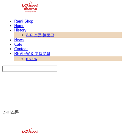
Rami Shop
Home
History
라미스콘 블로그
News
Cafe
Contact
REVIEW & 고객문의
review
Search
검색
Log In
로그인
Cart
장바구니
라미스콘