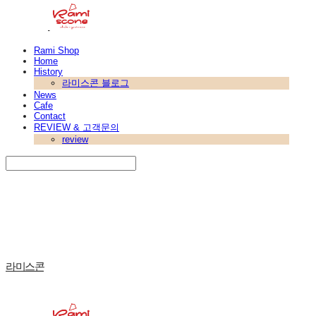
Rami Shop
Home
History
라미스콘 블로그
News
Cafe
Contact
REVIEW & 고객문의
review
Search
검색
Log In
로그인
Cart
장바구니
라미스콘