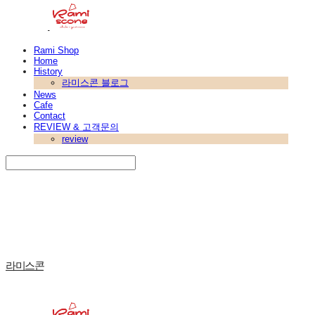
Rami Shop
Home
History
라미스콘 블로그
News
Cafe
Contact
REVIEW & 고객문의
review
Search
검색
Log In
로그인
Cart
장바구니
라미스콘