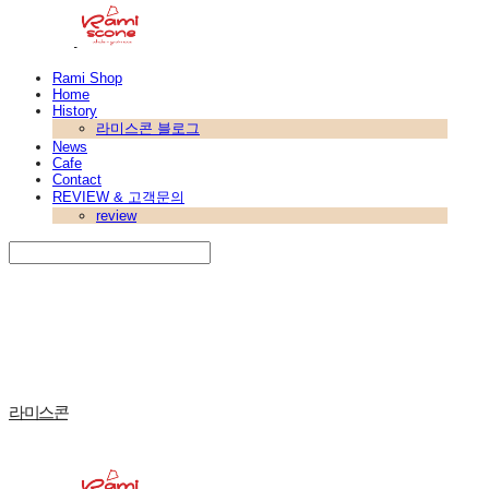
Rami Shop
Home
History
라미스콘 블로그
News
Cafe
Contact
REVIEW & 고객문의
review
Search
검색
Log In
로그인
Cart
장바구니
라미스콘