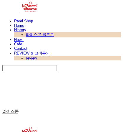
Rami Shop
Home
History
라미스콘 블로그
News
Cafe
Contact
REVIEW & 고객문의
review
Search
검색
Log In
로그인
Cart
장바구니
라미스콘