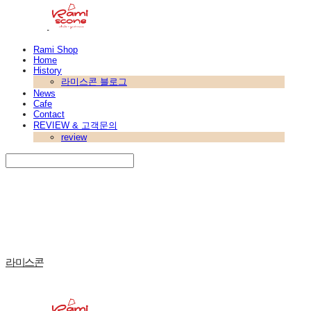
Rami Shop
Home
History
라미스콘 블로그
News
Cafe
Contact
REVIEW & 고객문의
review
Search
검색
Log In
로그인
Cart
장바구니
라미스콘