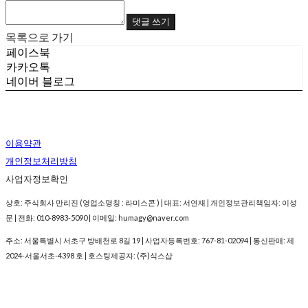
댓글 쓰기
목록으로 가기
페이스북
카카오톡
네이버 블로그
이용약관
개인정보처리방침
사업자정보확인
상호: 주식회사 만리진 (영업소명칭 : 라미스콘 ) | 대표: 서연재 | 개인정보관리책임자: 이성
문 | 전화: 010-8983-5090 | 이메일: humagy@naver.com
주소: 서울특별시 서초구 방배천로 8길 19 | 사업자등록번호:
767-81-02094
| 통신판매:
제
2024-서울서초-4398 호
| 호스팅제공자: (주)식스샵