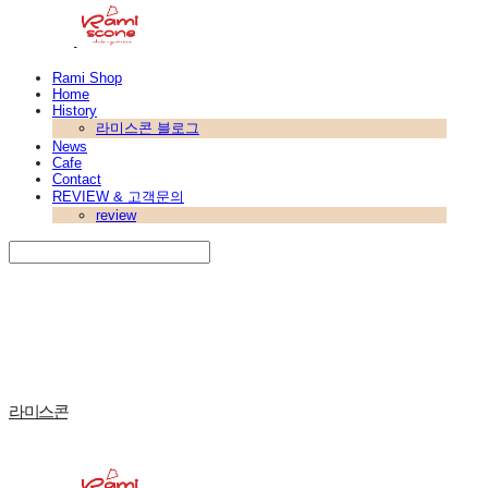
Rami Shop
Home
History
라미스콘 블로그
News
Cafe
Contact
REVIEW & 고객문의
review
Search
검색
Log In
로그인
Cart
장바구니
라미스콘