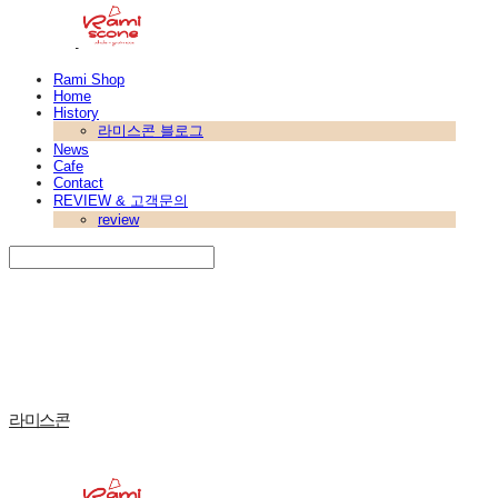
Rami Shop
Home
History
라미스콘 블로그
News
Cafe
Contact
REVIEW & 고객문의
review
Search
검색
Log In
로그인
Cart
장바구니
라미스콘