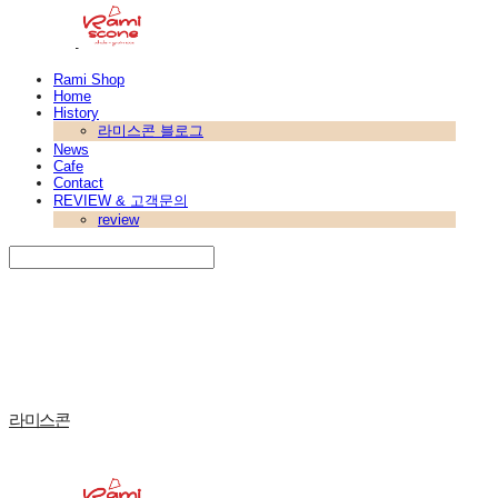
Rami Shop
Home
History
라미스콘 블로그
News
Cafe
Contact
REVIEW & 고객문의
review
Search
검색
Log In
로그인
Cart
장바구니
라미스콘