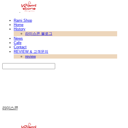
Rami Shop
Home
History
라미스콘 블로그
News
Cafe
Contact
REVIEW & 고객문의
review
Search
검색
Log In
로그인
Cart
장바구니
라미스콘