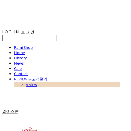
LOG IN
로그인
Rami Shop
Home
History
News
Cafe
Contact
REVIEW & 고객문의
review
라미스콘