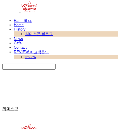
Rami Shop
Home
History
라미스콘 블로그
News
Cafe
Contact
REVIEW & 고객문의
review
Search
검색
Log In
로그인
Cart
장바구니
라미스콘