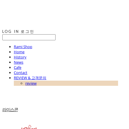
LOG IN
로그인
Rami Shop
Home
History
News
Cafe
Contact
REVIEW & 고객문의
review
라미스콘