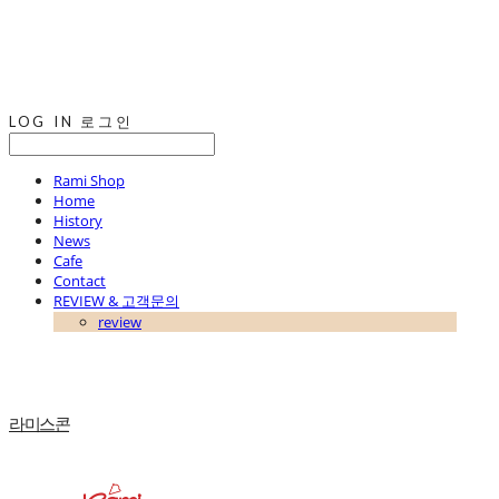
LOG IN
로그인
Rami Shop
Home
History
News
Cafe
Contact
REVIEW & 고객문의
review
라미스콘