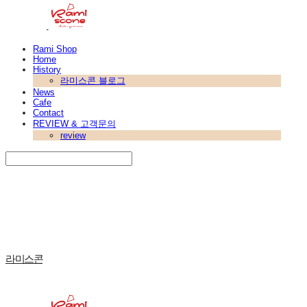
Rami Shop
Home
History
라미스콘 블로그
News
Cafe
Contact
REVIEW & 고객문의
review
Search
검색
Log In
로그인
Cart
장바구니
라미스콘