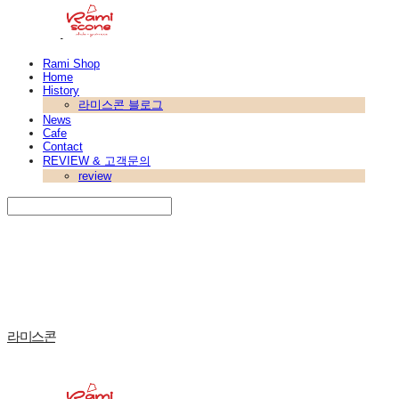
Rami Shop
Home
History
라미스콘 블로그
News
Cafe
Contact
REVIEW & 고객문의
review
Search
검색
Log In
로그인
Cart
장바구니
라미스콘