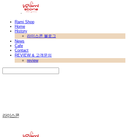
Rami Shop
Home
History
라미스콘 블로그
News
Cafe
Contact
REVIEW & 고객문의
review
Search
검색
Log In
로그인
Cart
장바구니
라미스콘