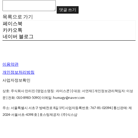
댓글 쓰기
목록으로 가기
페이스북
카카오톡
네이버 블로그
이용약관
개인정보처리방침
사업자정보확인
상호: 주식회사 만리진 (영업소명칭 : 라미스콘 ) | 대표: 서연재 | 개인정보관리책임자: 이성
문 | 전화: 010-8983-5090 | 이메일: humagy@naver.com
주소: 서울특별시 서초구 방배천로 8길 19 | 사업자등록번호:
767-81-02094
| 통신판매:
제
2024-서울서초-4398 호
| 호스팅제공자: (주)식스샵