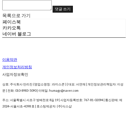
댓글 쓰기
목록으로 가기
페이스북
카카오톡
네이버 블로그
이용약관
개인정보처리방침
사업자정보확인
상호: 주식회사 만리진 (영업소명칭 : 라미스콘 ) | 대표: 서연재 | 개인정보관리책임자: 이성
문 | 전화: 010-8983-5090 | 이메일: humagy@naver.com
주소: 서울특별시 서초구 방배천로 8길 19 | 사업자등록번호:
767-81-02094
| 통신판매:
제
2024-서울서초-4398 호
| 호스팅제공자: (주)식스샵