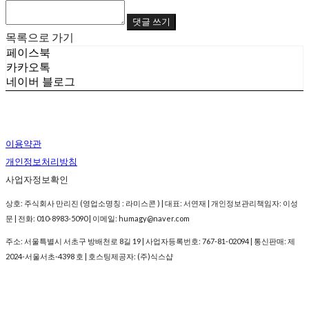
댓글 쓰기
목록으로 가기
페이스북
카카오톡
네이버 블로그
이용약관
개인정보처리방침
사업자정보확인
상호: 주식회사 만리진 (영업소명칭 : 라미스콘 ) | 대표: 서연재 | 개인정보관리책임자: 이성
문 | 전화: 010-8983-5090 | 이메일: humagy@naver.com
주소: 서울특별시 서초구 방배천로 8길 19 | 사업자등록번호:
767-81-02094
| 통신판매:
제
2024-서울서초-4398 호
| 호스팅제공자: (주)식스샵