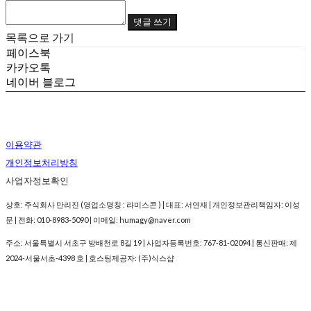
댓글 쓰기
목록으로 가기
페이스북
카카오톡
네이버 블로그
이용약관
개인정보처리방침
사업자정보확인
상호: 주식회사 만리진 (영업소명칭 : 라미스콘 ) | 대표: 서연재 | 개인정보관리책임자: 이성
문 | 전화: 010-8983-5090 | 이메일: humagy@naver.com
주소: 서울특별시 서초구 방배천로 8길 19 | 사업자등록번호:
767-81-02094
| 통신판매:
제
2024-서울서초-4398 호
| 호스팅제공자: (주)식스샵