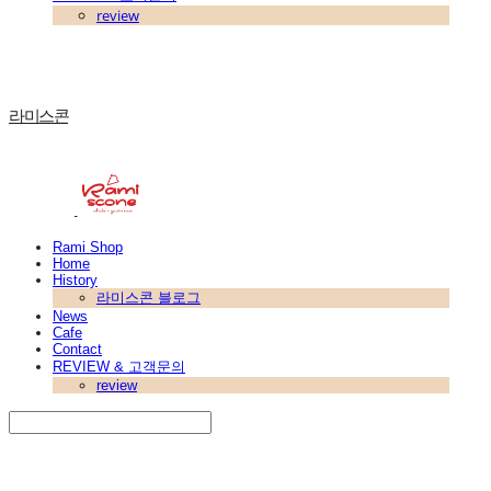
review
라미스콘
Rami Shop
Home
History
라미스콘 블로그
News
Cafe
Contact
REVIEW & 고객문의
review
Search
검색
Log In
로그인
Cart
장바구니