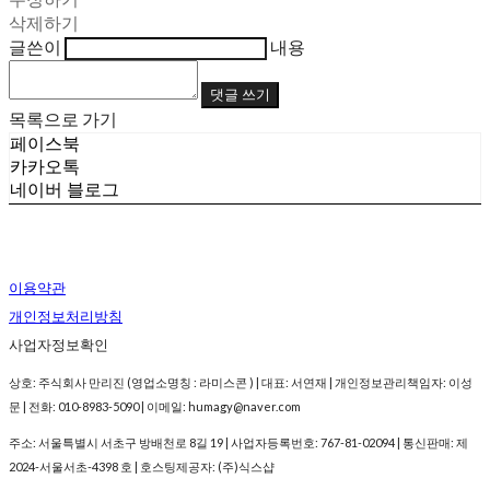
삭제하기
글쓴이
내용
댓글 쓰기
목록으로 가기
페이스북
카카오톡
네이버 블로그
이용약관
개인정보처리방침
사업자정보확인
상호: 주식회사 만리진 (영업소명칭 : 라미스콘 ) | 대표: 서연재 | 개인정보관리책임자: 이성
문 | 전화: 010-8983-5090 | 이메일: humagy@naver.com
주소: 서울특별시 서초구 방배천로 8길 19 | 사업자등록번호:
767-81-02094
| 통신판매:
제
2024-서울서초-4398 호
| 호스팅제공자: (주)식스샵