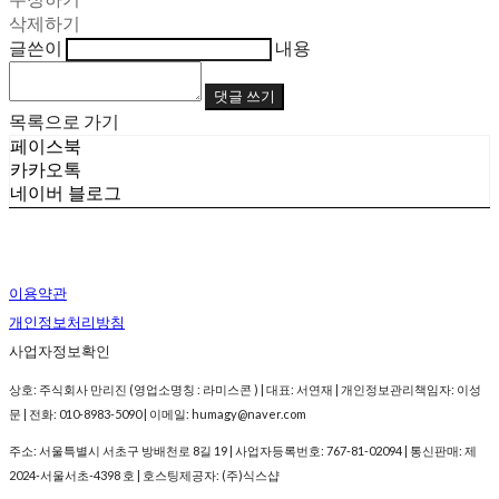
삭제하기
글쓴이
내용
댓글 쓰기
목록으로 가기
페이스북
카카오톡
네이버 블로그
이용약관
개인정보처리방침
사업자정보확인
상호: 주식회사 만리진 (영업소명칭 : 라미스콘 ) | 대표: 서연재 | 개인정보관리책임자: 이성
문 | 전화: 010-8983-5090 | 이메일: humagy@naver.com
주소: 서울특별시 서초구 방배천로 8길 19 | 사업자등록번호:
767-81-02094
| 통신판매:
제
2024-서울서초-4398 호
| 호스팅제공자: (주)식스샵