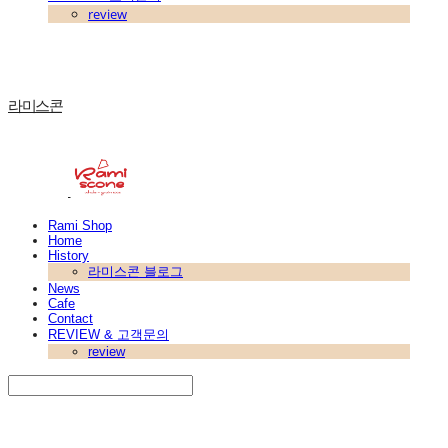
review
라미스콘
Rami Shop
Home
History
라미스콘 블로그
News
Cafe
Contact
REVIEW & 고객문의
review
Search
검색
Log In
로그인
Cart
장바구니