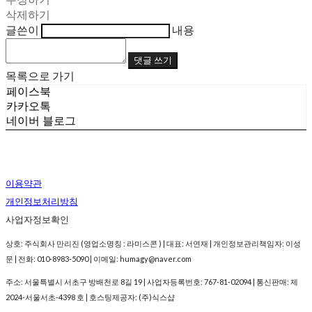
삭제하기
글쓴이
내용
댓글 쓰기
목록으로 가기
페이스북
카카오톡
네이버 블로그
이용약관
개인정보처리방침
사업자정보확인
상호: 주식회사 만리진 (영업소명칭 : 라미스콘 ) | 대표: 서연재 | 개인정보관리책임자: 이성
문 | 전화: 010-8983-5090 | 이메일: humagy@naver.com
주소: 서울특별시 서초구 방배천로 8길 19 | 사업자등록번호:
767-81-02094
| 통신판매:
제
2024-서울서초-4398 호
| 호스팅제공자: (주)식스샵