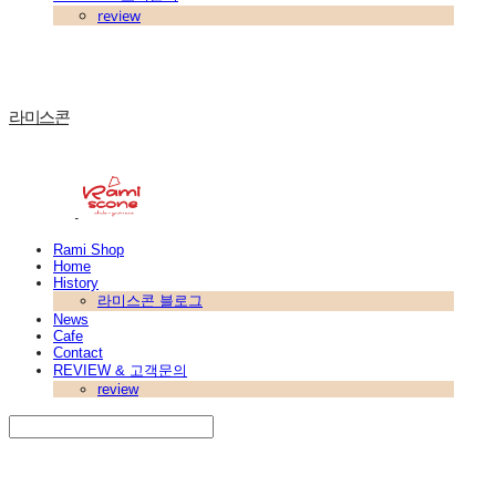
review
라미스콘
Rami Shop
Home
History
라미스콘 블로그
News
Cafe
Contact
REVIEW & 고객문의
review
Search
검색
Log In
로그인
Cart
장바구니