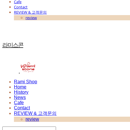
Cafe
Contact
REVIEW & 고객문의
review
라미스콘
Rami Shop
Home
History
News
Cafe
Contact
REVIEW & 고객문의
review