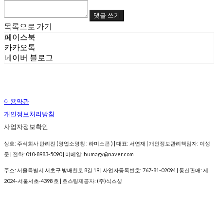
댓글 쓰기
목록으로 가기
페이스북
카카오톡
네이버 블로그
이용약관
개인정보처리방침
사업자정보확인
상호: 주식회사 만리진 (영업소명칭 : 라미스콘 ) | 대표: 서연재 | 개인정보관리책임자: 이성
문 | 전화: 010-8983-5090 | 이메일: humagy@naver.com
주소: 서울특별시 서초구 방배천로 8길 19 | 사업자등록번호:
767-81-02094
| 통신판매:
제
2024-서울서초-4398 호
| 호스팅제공자: (주)식스샵