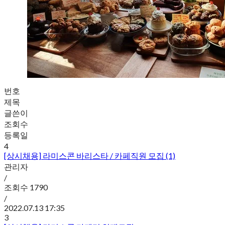
번호
제목
글쓴이
조회수
등록일
4
[상시채용] 라미스콘 바리스타 / 카페직원 모집 (1)
관리자
/
조회수
1790
/
2022.07.13 17:35
3