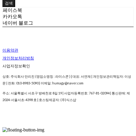
검색
페이스북
카카오톡
네이버 블로그
이용약관
개인정보처리방침
사업자정보확인
상호: 주식회사 만리진 (영업소명칭 : 라미스콘 ) | 대표: 서연재 | 개인정보관리책임자: 이성
문 | 전화: 010-8983-5090 | 이메일: humagy@naver.com
주소: 서울특별시 서초구 방배천로 8길 19 | 사업자등록번호:
767-81-02094
| 통신판매:
제
2024-서울서초-4398 호
| 호스팅제공자: (주)식스샵