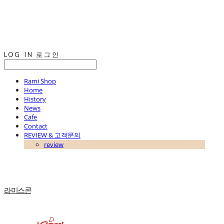
LOG IN
로그인
Rami Shop
Home
History
News
Cafe
Contact
REVIEW & 고객문의
review
라미스콘